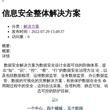

信息安全整体解决方案
分类：
解决方案
发布时间：
2022-07-29 15:49:37
访问量：
0
概要:
概要:
详情
数据安全解决方案为数据安全设计全面可信的防御体系，提
出“知”、“识”、“控”、“察”、“行”的数据安全治理方法 论，以
及包括数据梳理、运维数据监管、业务数据监管、办公数据监
管、数据的可视化的完整解决方案，有效保护数据在全生 命
周期过程中的安全，达到合法采集、合理利用、静态可知、动
态可控的防护目标。
一个中心，四个领域， 五个阶段