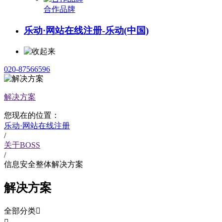
合作品牌
乐动·网站在线注册-乐动(中国)
020-87566596
解决方案
您现在的位置：
乐动·网站在线注册
/
关于BOSS
/
信息安全整体解决方案
解决方案
全部分类
