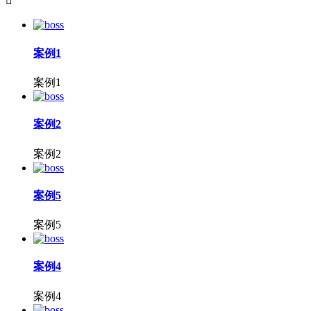

案例1
案例1
案例2
案例2
案例5
案例5
案例4
案例4