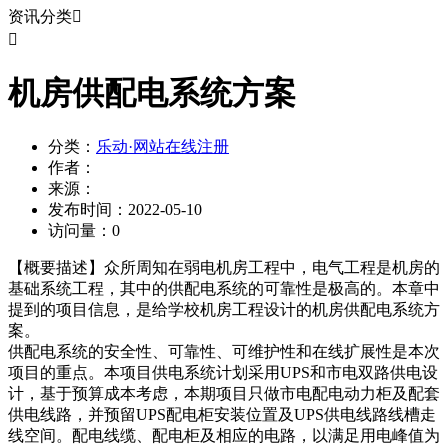
资讯分类


机房供配电系统方案
分类：
乐动·网站在线注册
作者：
来源：
发布时间：
2022-05-10
访问量：
0
【概要描述】
众所周知在弱电机房工程中，电气工程是机房的
基础系统工程，其中的供配电系统的可靠性是极高的。本章中
提到的项目信息，是给学校机房工程设计的机房供配电系统方
案。
供配电系统的安全性、可靠性、可维护性和在线扩展性是本次
项目的重点。本项目供电系统计划采用UPS和市电双路供电设
计，基于预算成本考虑，本期项目只做市电配电动力柜及配套
供电线路，并预留UPS配电柜安装位置及UPS供电线路线槽走
线空间。配电线缆、配电柜及相应的电路，以满足用电峰值为