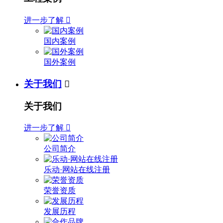
进一步了解

国内案例
国外案例
关于我们

关于我们
进一步了解

公司简介
乐动·网站在线注册
荣誉资质
发展历程