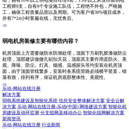
组，拥有10年以上弱电项目经理9名，15年以上从业经验弱电
工程师9支，自有9个专业施工队伍，工程绝不外包，严格施
工，确保工程质量品质以及周期。可为客户省30%项目成本，
并有7*24小时客服在线，无忧售后。
→
弱电机房装修主要有哪些内容？
机房顶面上方需要做防水防潮处理，顶面下方刷乳胶漆做防尘
处理，顶部建议做微孔铝扣天花，顶面其主要作用是防火、美
观、降噪、防尘。灯具、烟感、温感探头等均安装在机房顶
面，由于顶面管线繁多，安装时各系统管路必须横平竖直，错
落有致，排列有序，保证机房底部整体性、美观性。
→
乐动·网站在线注册
解决方案
弱电系统建设及智能化系统
信息安全整体解决方案
安全云解
决方案
乐动·网站在线注册-乐动(中国) 网络建设方案
智能化机
房建设及动环监测
分支组网及移动办公
智能化组网解决方案
新闻资讯
乐动·网站在线注册
行业新闻